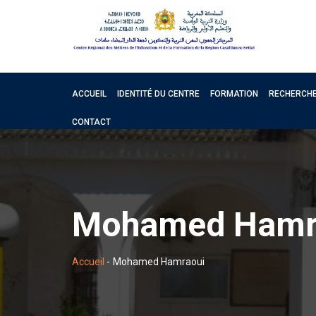
CRMEF
Casablanca-
ACCUEIL
IDENTITÉ DU CENTRE
FORMATION
RECHERCHE
CONTACT
Settat
Mohamed Hamr
Accueil
-
Mohamed Hamraoui