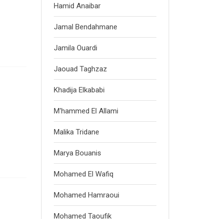
Hamid Anaibar
Jamal Bendahmane
Jamila Ouardi
Jaouad Taghzaz
Khadija Elkababi
M'hammed El Allami
Malika Tridane
Marya Bouanis
Mohamed El Wafiq
Mohamed Hamraoui
Mohamed Taoufik