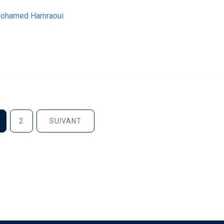
ohamed Hamraoui
2
SUIVANT