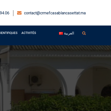
94.06
contact@crmefcasablancasettat.ma
العربية
IENTIFIQUES
ACTIVITÉS