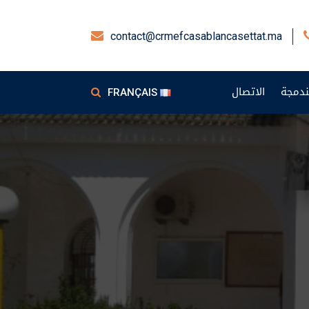
contact@crmefcasablancasettat.ma
دمجة
الاتصال
FRANÇAIS