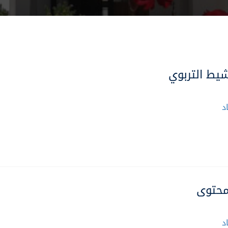
شيط التربوي
د
لمحتوى
د