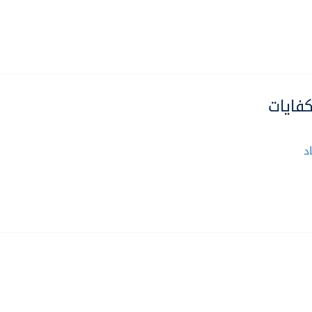
كفايات
د