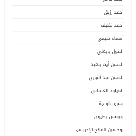
أحمد رزيق
أحمد نظيف
أسماء حليمي
البتول بايعلي
الحسن أيت بلعيد
الحسن عبد النوري
الميلود العثماني
بشرى كورجة
بنيونس بطيوي
بوحسين الفلاح الإدريسي