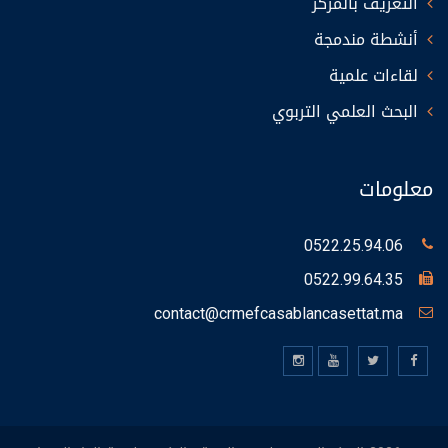
التعريف بالمركز
أنشطة مندمجة
لقاءات علمية
البحث العلمي التربوي
معلومات
0522.25.94.06
0522.99.64.35
contact@crmefcasablancasettat.ma