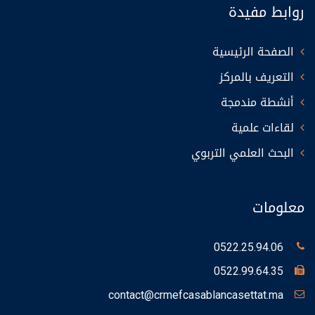
روابط مفيدة
الصفحة الرئيسية
التعريف بالمركز
أنشطة مندمجة
لقاءات علمية
البحث العلمي التربوي
معلومات
0522.25.94.06
0522.99.64.35
contact@crmefcasablancasettat.ma