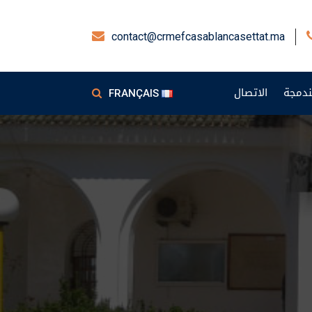
contact@crmefcasablancasettat.ma
دمجة
الاتصال
FRANÇAIS