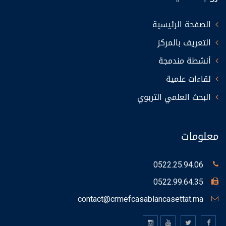
الصفحة الرئيسية
التعريف بالمركز
أنشطة مندمجة
لقاءات علمية
البحث العلمي التربوي
معلومات
0522.25.94.06
0522.99.64.35
contact@crmefcasablancasettat.ma