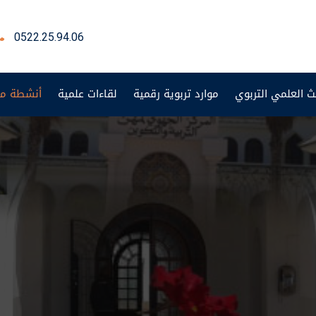
0522.25.94.06
ث العلمي التربوي
موارد تربوية رقمية
لقاءات علمية
أنشطة من