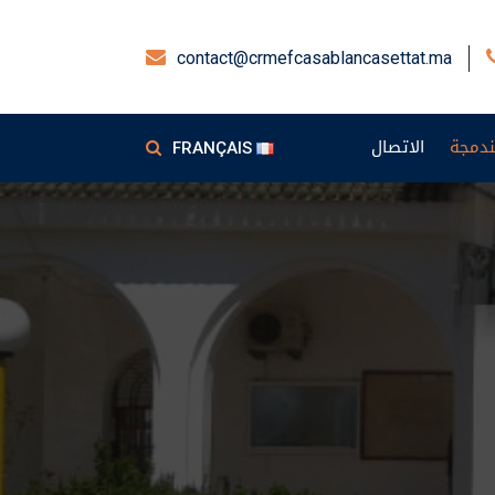
contact@crmefcasablancasettat.ma
دمجة
الاتصال
FRANÇAIS