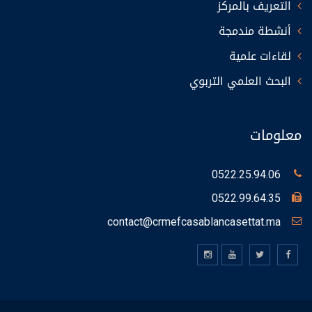
التعريف بالمركز
أنشطة مندمجة
لقاءات علمية
البحث العلمي التربوي
معلومات
0522.25.94.06
0522.99.64.35
contact@crmefcasablancasettat.ma